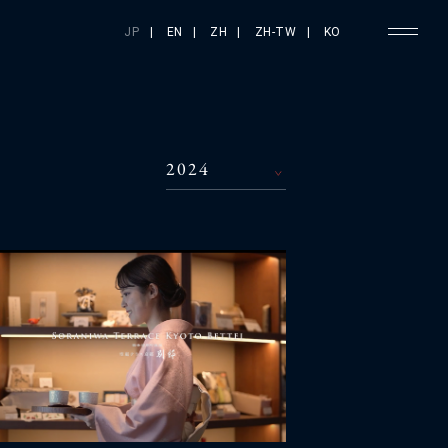
JP
|
EN
|
ZH
|
ZH-TW
|
KO
2024