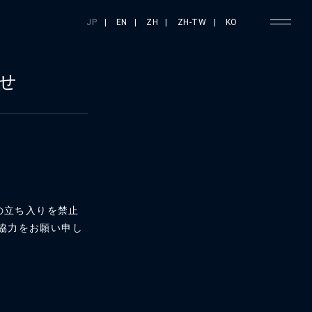
JP
|
EN
|
ZH
|
ZH-TW
|
KO
せ
の立ち入りを禁止
協力をお願い申し