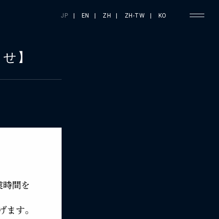
JP
|
EN
|
ZH
|
ZH-TW
|
KO
らせ】