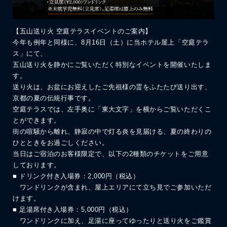
【五山送り火 空庭テラスイベントのご案内】
今年も例年と同様に、8月16日（土）に当ホテル屋上「空庭テラ
ス」にて、
五山送り火を静かにご覧いただく特別なイベントを開催いたしま
す。
送り火は、お盆にお迎えしたご先祖様の霊をふたたび送り出す、
京都の夏の伝統行事です。
空庭テラスでは、左手奥に「東大文字」を横からご覧いただくこ
とができます。
街の喧騒から離れ、静寂の中で灯る炎を見届ける、夏の終わりの
ひとときをお過ごしください。
当日はご宿泊のお客様限定で、以下の2種類のチケットをご用意
しております。
■ ドリンク付き入場券：2,000円（税込）
ワンドリンクが含まれ、屋上エリアにて立ち見でご参加いただ
けます。
■ 足湯席付き入場券：5,000円（税込）
ワンドリンクに加え、足湯に座ってゆったりと送り火をご鑑賞