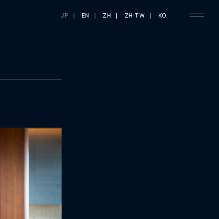
JP
|
EN
|
ZH
|
ZH-TW
|
KO