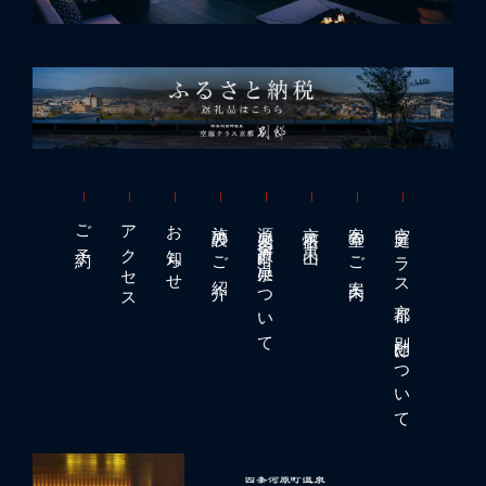
ご予約
アクセス
お知らせ
施設のご紹介
源泉四条河原町
京懐石
客室のご案内
空庭テラス京都
東山
温泉について
別邸について