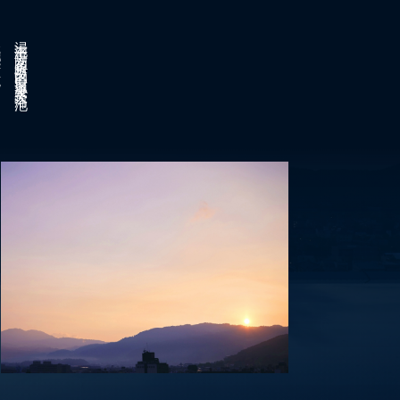
观。
浸泡于每间客房附设的
自家源泉露天浴池，